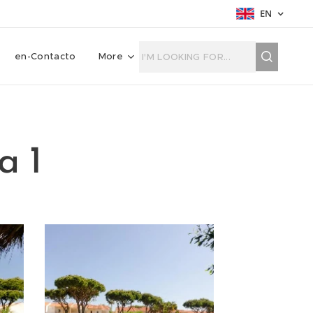
EN
en-Contacto
More
a 1