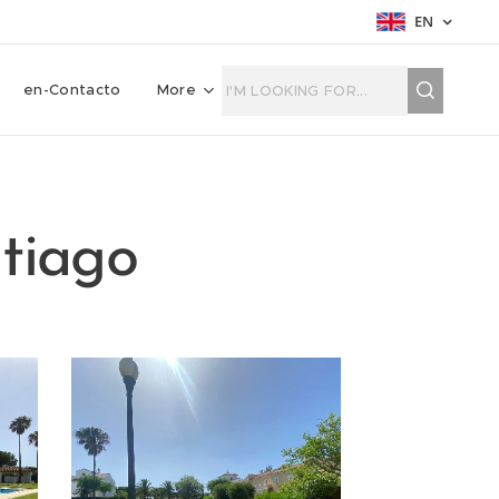
EN
en-Contacto
More
tiago