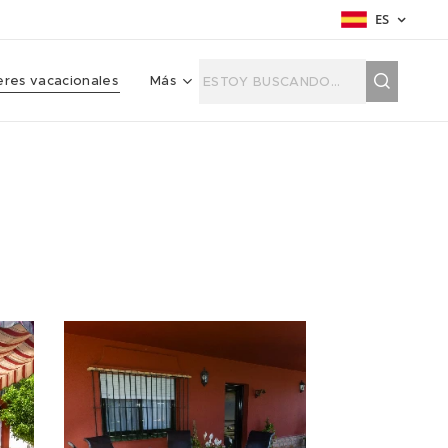
ES
leres vacacionales
Más